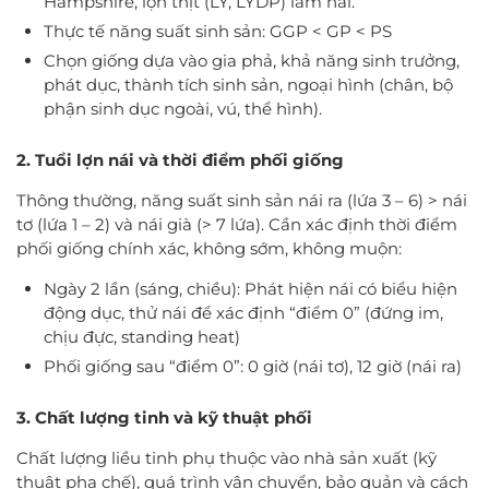
Hampshire, lợn thịt (LY, LYDP) làm nái.
Thực tế năng suất sinh sản: GGP < GP < PS
Chọn giống dựa vào gia phả, khả năng sinh trưởng,
phát dục, thành tích sinh sản, ngoại hình (chân, bộ
phận sinh dục ngoài, vú, thể hình).
2. Tuổi lợn nái và thời điểm phối giống
Thông thường, năng suất sinh sản nái ra (lứa 3 – 6) > nái
tơ (lứa 1 – 2) và nái già (> 7 lứa). Cần xác định thời điểm
phối giống chính xác, không sớm, không muộn:
Ngày 2 lần (sáng, chiều): Phát hiện nái có biểu hiện
động dục, thử nái để xác định “điểm 0” (đứng im,
chịu đực, standing heat)
Phối giống sau “điểm 0”: 0 giờ (nái tơ), 12 giờ (nái ra)
3. Chất lượng tinh và kỹ thuật phối
Chất lượng liều tinh phụ thuộc vào nhà sản xuất (kỹ
thuật pha chế), quá trình vận chuyển, bảo quản và cách