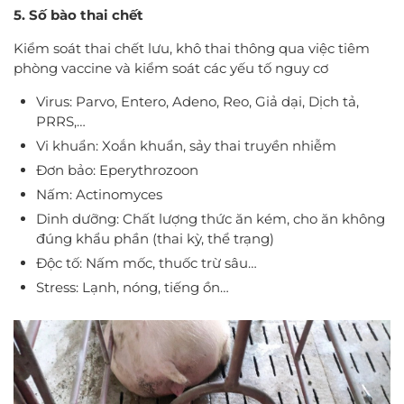
5. Số bào thai chết
Kiểm soát thai chết lưu, khô thai thông qua việc tiêm
phòng vaccine và kiểm soát các yếu tố nguy cơ
Virus: Parvo, Entero, Adeno, Reo, Giả dại, Dịch tả,
PRRS,…
Vi khuẩn: Xoắn khuẩn, sảy thai truyền nhiễm
Đơn bảo: Eperythrozoon
Nấm: Actinomyces
Dinh dưỡng: Chất lượng thức ăn kém, cho ăn không
đúng khẩu phần (thai kỳ, thể trạng)
Độc tố: Nấm mốc, thuốc trừ sâu…
Stress: Lạnh, nóng, tiếng ồn…