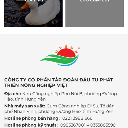
NGAN, VỊT
CHO CHIM CÚT
CÔNG TY CỔ PHẦN TẬP ĐOÀN ĐẦU TƯ PHÁT
TRIỂN NÔNG NGHIỆP VIỆT
Địa chỉ:
Khu Công nghiệp Phố Nối B, phường Đường
Hào, tỉnh Hưng Yên
Nhà máy sản xuất:
Cụm Công nghiệp Dị Sử, Tổ dân
phố Nhân Vinh, phường Đường Hào, tỉnh Hưng Yên
Hotline phòng bán hàng:
0221 3988 666
Hotline phòng kỹ thuật:
0983367081
0335885598