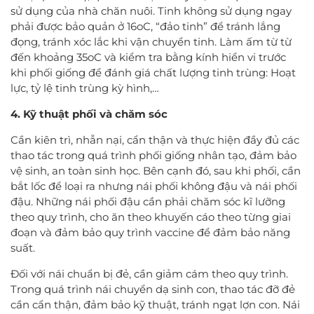
sử dụng của nhà chăn nuôi. Tinh không sử dụng ngay
phải được bảo quản ở 16oC, “đảo tinh” để tránh lắng
đọng, tránh xóc lắc khi vận chuyển tinh. Làm ấm từ từ
đến khoảng 35oC và kiểm tra bằng kính hiển vi trước
khi phối giống để đánh giá chất lượng tinh trùng: Hoạt
lực, tỷ lệ tinh trùng kỳ hình,…
4. Kỹ thuật phối và chăm sóc
Cần kiên trì, nhẫn nại, cẩn thận và thực hiện đầy đủ các
thao tác trong quá trình phối giống nhân tạo, đảm bảo
vệ sinh, an toàn sinh học. Bên cạnh đó, sau khi phối, cần
bắt lốc để loại ra nhưng nái phối không đậu và nái phối
đậu. Những nái phối đậu cần phải chăm sóc kĩ lưỡng
theo quy trình, cho ăn theo khuyến cáo theo từng giai
đoạn và đảm bảo quy trình vaccine để đảm bảo năng
suất.
Đối với nái chuẩn bị đẻ, cần giảm cám theo quy trình.
Trong quá trình nái chuyển dạ sinh con, thao tác đỡ đẻ
cần cẩn thận, đảm bảo kỹ thuật, tránh ngạt lợn con. Nái