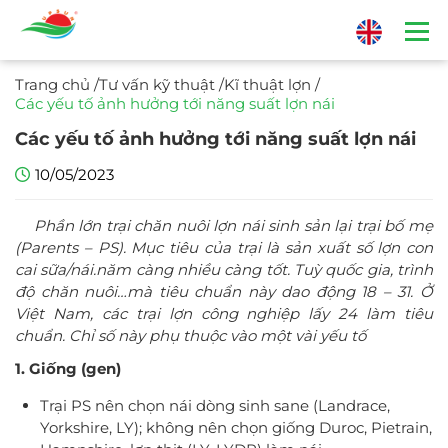
Trang chủ
/
Tư vấn kỹ thuật
/
Kĩ thuật lợn
/
Các yếu tố ảnh hưởng tới năng suất lợn nái
Các yếu tố ảnh hưởng tới năng suất lợn nái
10/05/2023
Phần lớn trại chăn nuôi lợn nái sinh sản lại trại bố mẹ
(Parents – PS). Mục tiêu của trại là sản xuất số lợn con
cai sữa/nái.năm càng nhiều càng tốt. Tuỳ quốc gia, trình
độ chăn nuôi…mà tiêu chuẩn này dao động 18 – 31. Ở
Việt Nam, các trại lợn công nghiệp lấy 24 làm tiêu
chuẩn. Chỉ số này phụ thuộc vào một vài yếu tố
1. Giống (gen)
Trại PS nên chọn nái dòng sinh sane (Landrace,
Yorkshire, LY); không nên chọn giống Duroc, Pietrain,