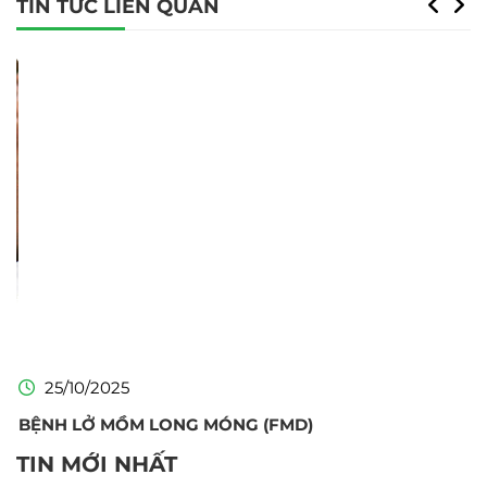
TIN TỨC LIÊN QUAN
C
C
25/10/2025
BỆNH LỞ MỒM LONG MÓNG (FMD)
TIN MỚI NHẤT